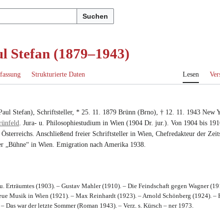
Suchen
ul Stefan (1879–1943)
fassung
Strukturierte Daten
Lesen
Ver
Paul Stefan
),
Schriftsteller
, *
25. 11. 1879
Brünn (Brno)
, †
12. 11. 1943
New 
rünfeld
.
Jura- u. Philosophiestudium in Wien
(
1904 Dr. jur.
).
Von 1904 bis 191
 Österreichs
. Anschließend freier
Schriftsteller in Wien
,
Chefredakteur der Zeit
er „Bühne“ in Wien
.
Emigration nach Amerika 1938
.
s u. Erträumtes (1903). – Gustav Mahler (1910). – Die Feindschaft gegen Wagner (1
eue Musik in Wien (1921). – Max Reinhardt (1923). – Arnold Schönberg (1924). – 
 – Das war der letzte Sommer (Roman 1943). – Verz. s. Kürsch – ner 1973.