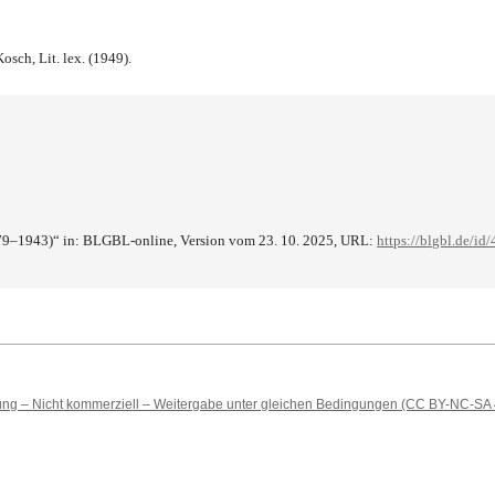
osch, Lit. lex. (1949).
879–1943)“ in: BLGBL-online, Version vom 23. 10. 2025, URL:
https://blgbl.de/id
 – Nicht kommerziell – Weitergabe unter gleichen Bedingungen (CC BY-NC-SA 