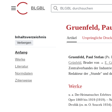
Zum
Inhalt
BLGBL
Hauptmenü
springen
Gruenfeld, Pa
Inhaltsverzeichnis
Artikel
Ursprüngliche Druck
Verbergen
Anfang
Gruenfeld, Paul Stefan
(Ps.
Werke
Grünfeld
, Bruder von →
E. G
Literatur
Zentralverbandes der Industrie
Normdaten
Redakteur der „Stunde“ und d
Zitierweise
Werke
u. a. Der Heimatsucher. Erlebte
Oper 1869 bis 1919 (1919). – N
Dvořák (zs. m. O. Soucek 1934).