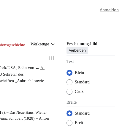
Anmelden
Erscheinungsbild
Werkzeuge
sionsgeschichte
Verbergen
Text
York/USA
, Sohn von →
A.
Klein
0 Sekretär des
schriften „Anbruch“
sowie
Standard
Groß
Breite
918). – Das Neue Haus. Wiener
Standard
Franz Schubert (1928). – Anton
Breit