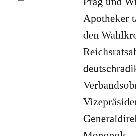
Prag
und
Wi
Apotheker
t
den Wahlkre
Reichsratsa
deutschradi
Verbandsob
Vizepräsid
Generaldire
Monopols
.