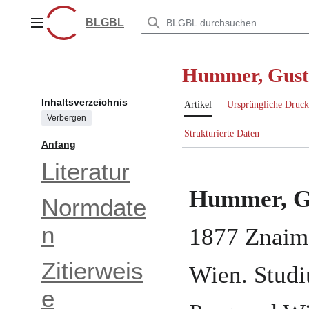
Zum
Inhalt
BLGBL
Hauptmenü
springen
Hummer, Gust
Inhaltsverzeichnis
Artikel
Ursprüngliche Druck
Verbergen
Strukturierte Daten
Anfang
Literatur
Hummer, G
Normdate
n
1877
Znaim
Zitierweis
Wien
.
Studi
e