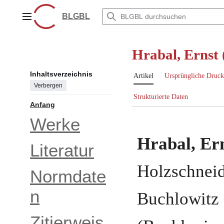
Zum
Inhalt
BLGBL
Hauptmenü
springen
Hrabal, Ernst
Inhaltsverzeichnis
Artikel
Ursprüngliche Druck
Verbergen
Strukturierte Daten
Anfang
Werke
Hrabal, Er
Literatur
Holzschnei
Normdate
n
Buchlowitz 
Zitierweis