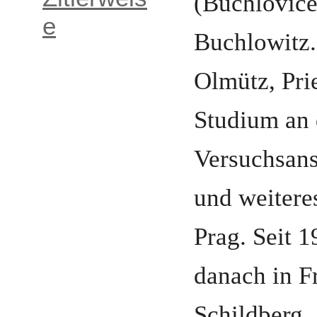
(Buchlovice
e
Buchlowitz
Olmütz
,
Pri
Studium an 
Versuchsans
und weiter
Prag
.
Seit 1
danach in
F
Schildberg
,