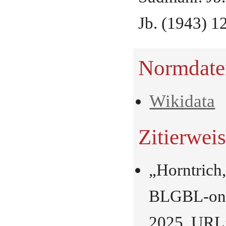
Jb. (1943) 1
Normdate
Wikidata
Zitierwei
„Horntrich
BLGBL-onli
2025, URL