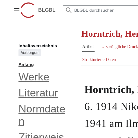
Zum
Inhalt
BLGBL
Hauptmenü
springen
Horntrich, He
Inhaltsverzeichnis
Artikel
Ursprüngliche Druck
Verbergen
Strukturierte Daten
Anfang
Werke
Horntrich,
Literatur
6. 1914
Nik
Normdate
n
1941
am
Il
Zitierweis