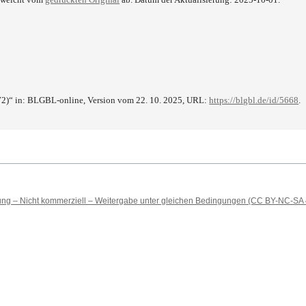
72)“ in: BLGBL-online, Version vom 22. 10. 2025, URL:
https://blgbl.de/id/5668
.
 – Nicht kommerziell – Weitergabe unter gleichen Bedingungen (CC BY-NC-SA 