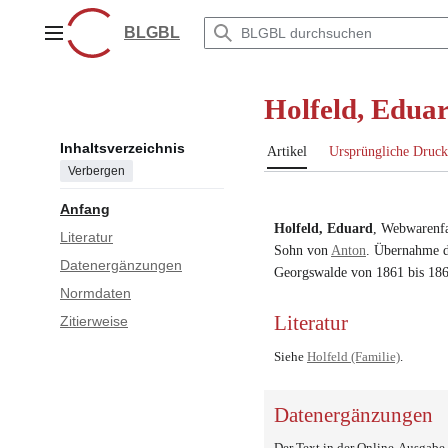
Zum
Inhalt
BLGBL
Hauptmenü
springen
Holfeld, Edua
Inhaltsverzeichnis
Artikel
Ursprüngliche Druck
Verbergen
Anfang
Holfeld, Eduard
,
Webwarenfa
Literatur
Sohn von
Anton
. Übernahme d
Datenergänzungen
Georgswalde von 1861 bis 18
Normdaten
Literatur
Zitierweise
Siehe
Holfeld (Familie)
.
Datenergänzungen
Der Text in der Online-Ausgab