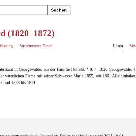
Suchen
rd (1820–1872)
fassung
Strukturierte Daten
Lesen
Ver
brikant in Georgswalde
, aus der Familie
Holfeld
, *
9. 4. 1820
Georgswalde
, 
er väterlichen Firma mit seiner Schwester
Marie
1855, seit 1861 Alleininhaber
65
und
1868 bis 1871
.
e weicht vom
gedruckten Original
ab. Datum der Aktualisierung: 2025-10-01.