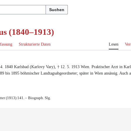
Suchen
us (1840–1913)
fassung
Strukturierte Daten
Lesen
Ver
 4. 1840
Karlsbad (Karlovy Vary)
, †
12. 5. 1913
Wien
.
Praktischer Arzt in Kar
89 bis 1895 böhmischer Landtagsabgeordneter
; später in Wien ansässig. Auch 
tter (1913) 141. – Biograph. Slg.