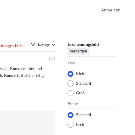
Anmelden
Erscheinungsbild
Werkzeuge
sionsgeschichte
Verbergen
Text
lsbad
,
Kunstsammler
und
Klein
als
Kunstschriftsteller
tätig.
Standard
Groß
Breite
Standard
Breit