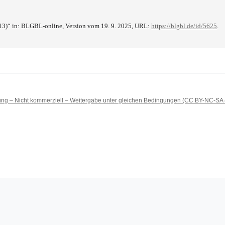
13)“ in: BLGBL-online, Version vom 19. 9. 2025, URL:
https://blgbl.de/id/5625
.
 – Nicht kommerziell – Weitergabe unter gleichen Bedingungen (CC BY-NC-SA 