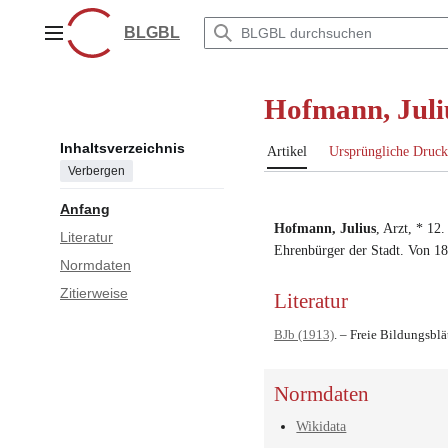
Zum
Inhalt
BLGBL
Hauptmenü
springen
Hofmann, Juli
Inhaltsverzeichnis
Artikel
Ursprüngliche Druck
Verbergen
Anfang
Hofmann, Julius
,
Arzt
, *
12.
Literatur
Ehrenbürger der Stadt
.
Von 18
Normdaten
Zitierweise
Literatur
BJb (1913)
. – Freie Bildungsblä
Normdaten
Wikidata