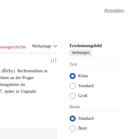
Anmelden
Erscheinungsbild
Werkzeuge
sionsgeschichte
Verbergen
Text
 (Říčky)
.
Rechtsstudium in
Klein
chnen an der Prager
ilungsleiter im
Standard
67
, später in Ungnade.
Groß
Breite
Standard
Breit