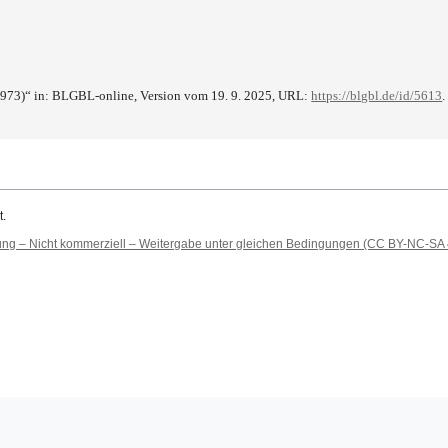
1973)“ in: BLGBL-online, Version vom 19. 9. 2025, URL:
https://blgbl.de/id/5613
.
t.
 – Nicht kommerziell – Weitergabe unter gleichen Bedingungen (CC BY-NC-SA 