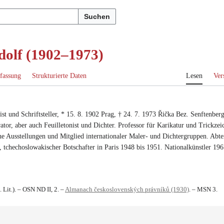
Suchen
dolf (1902–1973)
fassung
Strukturierte Daten
Lesen
Ver
ist
und
Schriftsteller
, *
15. 8. 1902
Prag
, †
24. 7. 1973
Řička Bez. Senftenberg
rator
, aber auch
Feuilletonist
und
Dichter
.
Professor für Karikatur und Trickzei
he Ausstellungen und Mitglied internationaler Maler- und Dichtergruppen.
Abte
,
tchechoslowakischer Botschafter in Paris 1948 bis 1951
.
Nationalkünstler 19
 Lit.). – OSN ND II, 2. –
Almanach československých právníků (1930)
. – MSN 3.