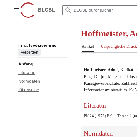
Zum
Inhalt
BLGBL
Hauptmenü
springen
Hoffmeister, A
Inhaltsverzeichnis
Artikel
Ursprüngliche Druck
Verbergen
Anfang
Hoffmeister, Adolf
,
Karikatur
Literatur
Prag
,
Dr. jur.
Maler
und
Illust
Normdaten
Kunstgewerbeschule
. Zahlreic
Zitierweise
Informationsministerium 1945
Literatur
PN 24 (1973) F. 9. – Toman 1 (m.
Normdaten