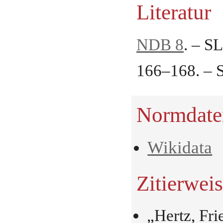
Literatur
NDB 8
. – SL
166–168. – S
Normdate
Wikidata
Zitierwei
„Hertz, Fri