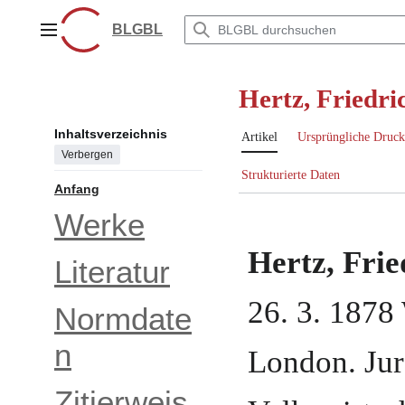
Zum
Inhalt
BLGBL
Hauptmenü
springen
Hertz, Friedri
Inhaltsverzeichnis
Artikel
Ursprüngliche Druck
Verbergen
Strukturierte Daten
Anfang
Werke
Hertz, Frie
Literatur
26. 3. 1878
Normdate
n
London
.
Jur
Zitierweis