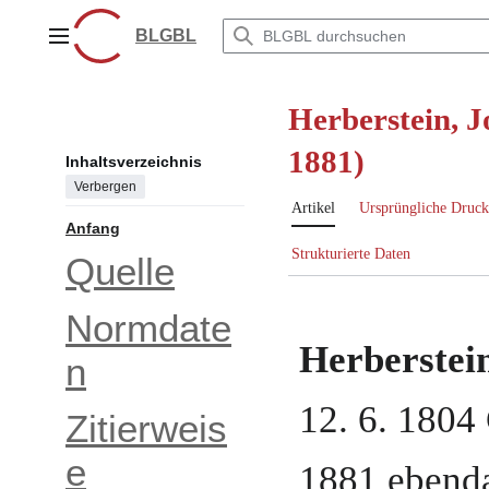
Zum
Inhalt
BLGBL
Hauptmenü
springen
Herberstein, 
1881)
Inhaltsverzeichnis
Verbergen
Artikel
Ursprüngliche Druck
Anfang
Strukturierte Daten
Quelle
Normdate
Herberstei
n
12. 6. 1804
Zitierweis
e
1881
ebend