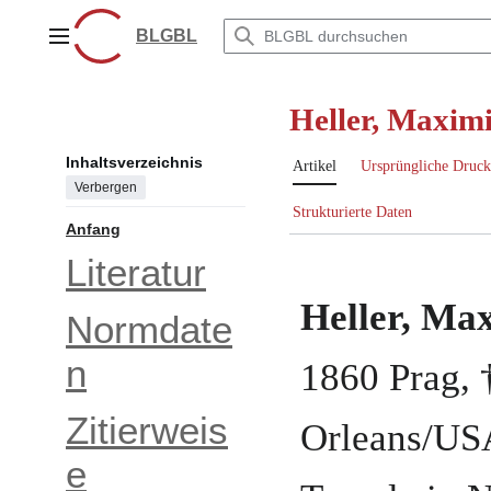
Zum
Inhalt
BLGBL
Hauptmenü
springen
Heller, Maxim
Inhaltsverzeichnis
Artikel
Ursprüngliche Druck
Verbergen
Strukturierte Daten
Anfang
Literatur
Heller, Ma
Normdate
n
1860
Prag
,
Zitierweis
Orleans/US
e