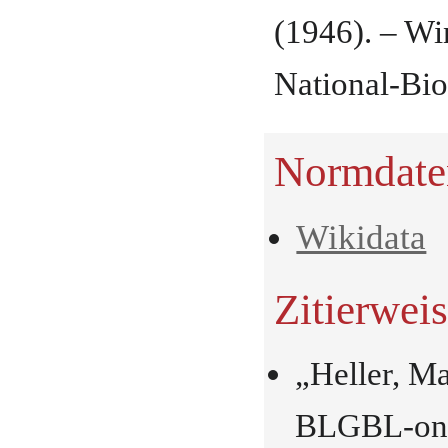
(1946). – Wi
National-Bio
Normdate
Wikidata
Zitierwei
„Heller, M
BLGBL-onli