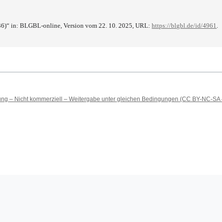
36)“ in: BLGBL-online, Version vom 22. 10. 2025, URL:
https://blgbl.de/id/4961
.
 – Nicht kommerziell – Weitergabe unter gleichen Bedingungen (CC BY-NC-SA 