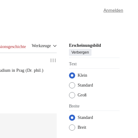
Anmelden
Erscheinungsbild
Werkzeuge
sionsgeschichte
Verbergen
Text
udium in Prag
(
Dr. phil.
)
Klein
Standard
Groß
Breite
Standard
Breit