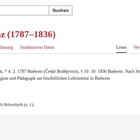
Suchen
nz (1787–1836)
fassung
Strukturierte Daten
Lesen
Ver
nt
, *
4. 2. 1787
Budweis (České Budějovice)
, †
10. 10. 1836
Budweis
. Nach
St
ligion und Pädagogik am bischöflichen Lehrinstitut in Budweis
.
ft Hohenfurth (o. J.).