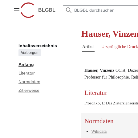
Zum
Inhalt
BLGBL
Hauptmenü
springen
Hauser, Vinze
Inhaltsverzeichnis
Artikel
Ursprüngliche Druck
Verbergen
Anfang
Hauser, Vinzenz
OCist
,
Doze
Literatur
Professor für Philosophie, Re
Normdaten
Zitierweise
Literatur
Proschko, I.: Das Zisterziensersti
Normdaten
Wikidata