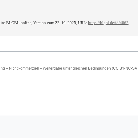
“ in: BLGBL-online, Version vom 22. 10. 2025, URL:
https://blgbl.de/id/4862
.
 – Nicht kommerziell – Weitergabe unter gleichen Bedingungen (CC BY-NC-SA 