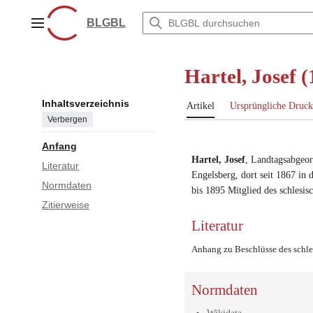
Zum
Inhalt
BLGBL
Hauptmenü
springen
Hartel, Josef 
Inhaltsverzeichnis
Artikel
Ursprüngliche Druck
Verbergen
Anfang
Hartel, Josef
,
Landtagsabgeor
Literatur
Engelsberg
,
dort seit 1867 in
Normdaten
bis 1895 Mitglied des schlesis
Zitierweise
Literatur
Anhang zu Beschlüsse des schle
Normdaten