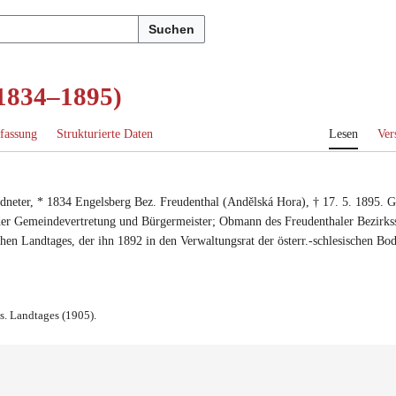
Suchen
(1834–1895)
fassung
Strukturierte Daten
Lesen
Ver
dneter
, *
1834
Engelsberg Bez. Freudenthal (Andělská Hora)
, †
17. 5. 1895
.
G
 der Gemeindevertretung
und
Bürgermeister
;
Obmann des Freudenthaler Bezirkss
chen Landtages
, der ihn
1892 in den Verwaltungsrat der österr.-schlesischen Bod
s. Landtages (1905).