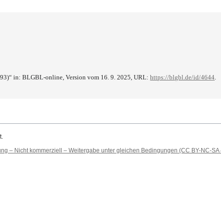
93)“ in: BLGBL-online, Version vom 16. 9. 2025, URL:
https://blgbl.de/id/4644
.
t.
 – Nicht kommerziell – Weitergabe unter gleichen Bedingungen (CC BY-NC-SA 