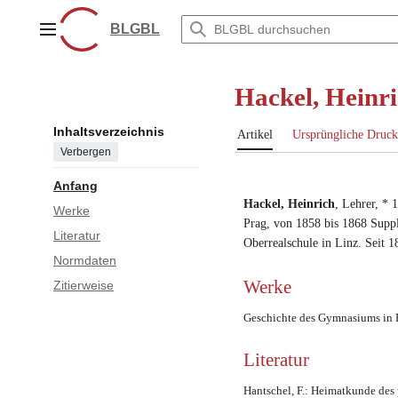
Zum
Inhalt
BLGBL
Hauptmenü
springen
Hackel, Heinr
Inhaltsverzeichnis
Artikel
Ursprüngliche Druck
Verbergen
Anfang
Hackel, Heinrich
,
Lehrer
, *
1
Werke
Prag
,
von 1858 bis 1868 Supp
Literatur
Oberrealschule in Linz
.
Seit 1
Normdaten
Zitierweise
Werke
Geschichte des Gymnasiums in F
Literatur
Hantschel, F.: Heimatkunde des