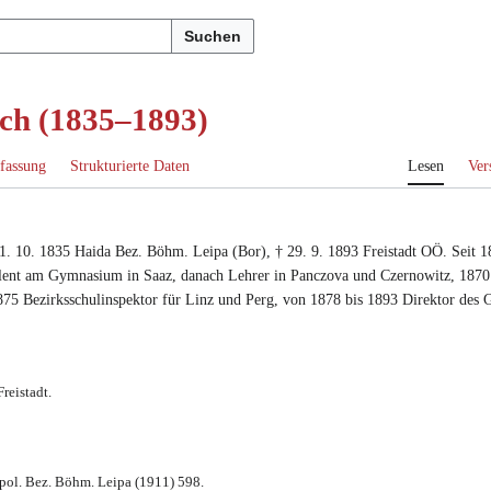
Suchen
ich (1835–1893)
fassung
Strukturierte Daten
Lesen
Ver
1. 10. 1835
Haida Bez. Böhm. Leipa (Bor)
, †
29. 9. 1893
Freistadt OÖ
.
Seit 1
lent am Gymnasium in Saaz
, danach
Lehrer in Panczova
und
Czernowitz
,
1870
875 Bezirksschulinspektor für Linz
und
Perg
,
von 1878 bis 1893 Direktor des 
reistadt.
 pol. Bez. Böhm. Leipa (1911) 598.