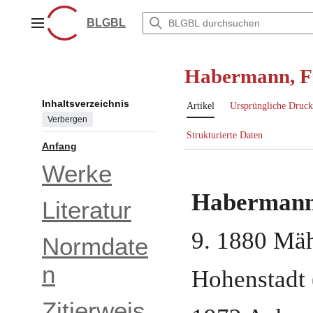
Zum
Inhalt
BLGBL
Hauptmenü
springen
Habermann, F
Inhaltsverzeichnis
Artikel
Ursprüngliche Druck
Verbergen
Strukturierte Daten
Anfang
Werke
Habermann
Literatur
9. 1880
Mäh
Normdate
n
Hohenstadt 
Zitierweis