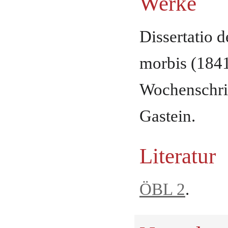
Werke
Dissertatio 
morbis (1841
Wochenschrif
Gastein.
Literatur
ÖBL 2
.