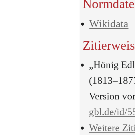
Normdate
Wikidata
Zitierwei
„Hönig Edl
(1813–1877
Version vo
gbl.de/id/
Weitere Zit