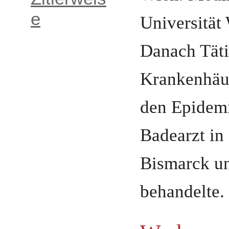
e
Universität
Danach Täti
Krankenhäus
den Epidemi
Badearzt in
Bismarck
u
behandelte.