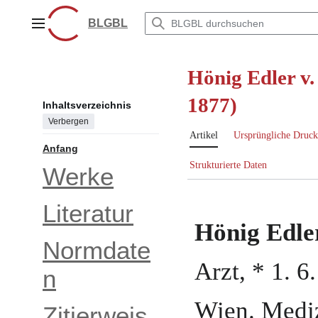
Zum
Inhalt
BLGBL
Hauptmenü
springen
Hönig Edler v.
1877)
Inhaltsverzeichnis
Verbergen
Artikel
Ursprüngliche Druck
Anfang
Strukturierte Daten
Werke
Literatur
Hönig Edle
Normdate
Arzt
, *
1. 6
n
Wien
.
Mediz
Zitierweis