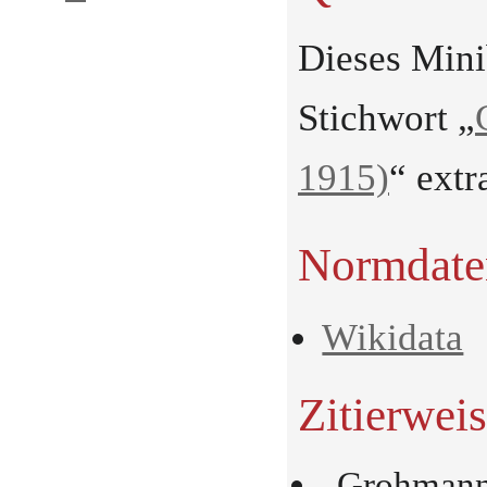
Dieses Min
Stichwort „
1915)
“ extr
Normdate
Wikidata
Zitierwei
„Grohmann