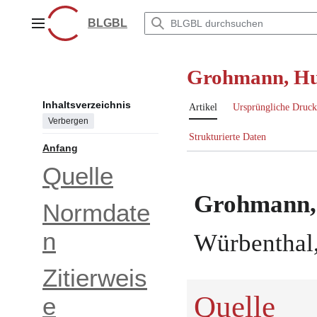
Zum
Inhalt
BLGBL
Hauptmenü
springen
Grohmann, Hu
Inhaltsverzeichnis
Artikel
Ursprüngliche Druck
Verbergen
Strukturierte Daten
Anfang
Quelle
Grohmann,
Normdate
n
Würbenthal
Zitierweis
Quelle
e