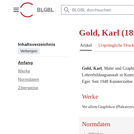
Zum
Inhalt
BLGBL
Hauptmenü
springen
Gold, Karl (1
Inhaltsverzeichnis
Artikel
Ursprüngliche Druck
Verbergen
Anfang
Gold, Karl
,
Maler
und
Graphi
Werke
Lehrerbildungsanstalt in Kom
Normdaten
Eger
.
Seit 1948 Kunsterziehe
Zitierweise
Werke
Vor allem Graphiken (Plakatentwü
Normdaten