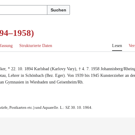
Suchen
894–1958)
fassung
Strukturierte Daten
Lesen
Ver
ker
, *
22. 10. 1894
Karlsbad (Karlovy Vary)
, †
4. 7. 1958
Johannisberg/Rhein
otau
,
Lehrer in Schönbach (Bez. Eger)
.
Von 1939 bis 1945 Kunsterzieher an der
r an Gymnasien in Wiesbaden
und
Geisenheim/Rh
.
rfe, Postkarten etc.) und Aquarelle. L.: SZ 30. 10. 1964.