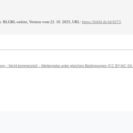
in: BLGBL-online, Version vom 22. 10. 2025, URL:
https://blgbl.de/id/4273
.
 – Nicht kommerziell – Weitergabe unter gleichen Bedingungen (CC BY-NC-SA 