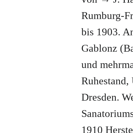
Rumburg-Fr
bis 1903
.
An
Gablonz (B
und mehrmal
Ruhestand,
Dresden
. W
Sanatoriums
1910 Herste