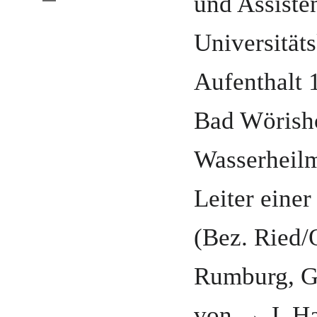
und
Assiste
Universitäts
Aufenthalt 
Bad Wörish
Wasserheil
Leiter einer
(Bez. Ried
Rumburg
, 
von → J. H