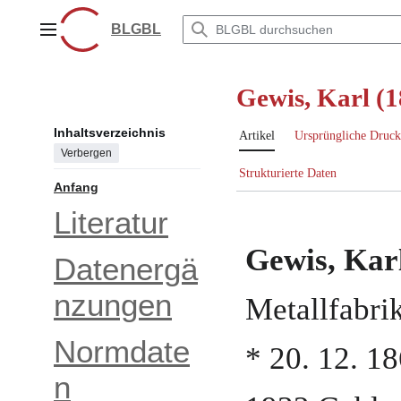
Zum
Inhalt
BLGBL
Hauptmenü
springen
Gewis, Karl (
Inhaltsverzeichnis
Artikel
Ursprüngliche Druck
Verbergen
Strukturierte Daten
Anfang
Literatur
Gewis, Kar
Datenergä
nzungen
Metallfabri
Normdate
*
20. 12. 1
n