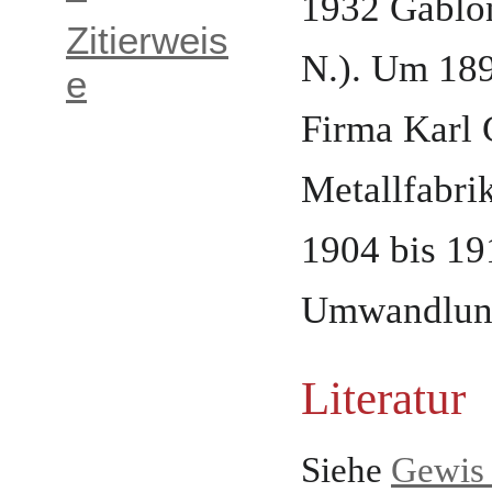
1932
Gablon
Zitierweis
N.)
.
Um 189
e
Firma Karl
Metallfabri
1904 bis 19
Umwandlung
Literatur
Siehe
Gewis 