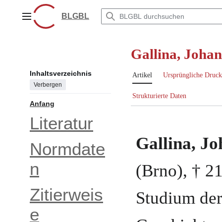
Zum
Inhalt
BLGBL
Hauptmenü
springen
Gallina, Joha
Inhaltsverzeichnis
Artikel
Ursprüngliche Druck
Verbergen
Strukturierte Daten
Anfang
Literatur
Gallina, J
Normdate
n
(Brno)
, †
21
Zitierweis
Studium der
e