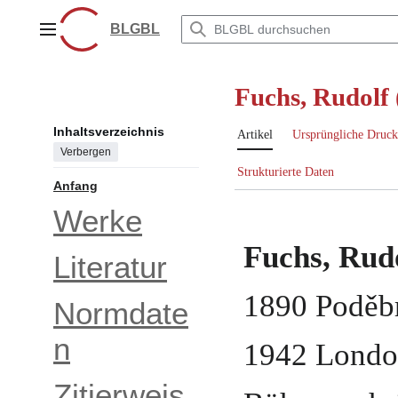
Zum
Inhalt
BLGBL
Hauptmenü
springen
Fuchs, Rudolf
Inhaltsverzeichnis
Artikel
Ursprüngliche Druck
Verbergen
Strukturierte Daten
Anfang
Werke
Fuchs, Rud
Literatur
1890
Poděb
Normdate
n
1942
Londo
Zitierweis