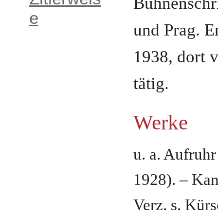
Bühnenschrif
e
und
Prag
.
E
1938
,
dort 
tätig
.
Werke
u. a. Aufruh
1928). – Kan
Verz. s. Kür