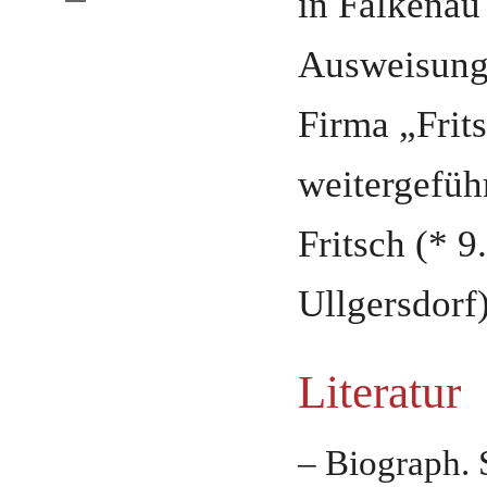
in Falkenau
Ausweisun
Firma „Frit
weitergefüh
Fritsch
(* 9
Ullgersdorf)
Literatur
– Biograph. 