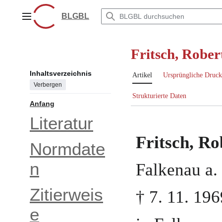
Zum
Inhalt
BLGBL
Hauptmenü
springen
Fritsch, Rober
Inhaltsverzeichnis
Artikel
Ursprüngliche Druck
Verbergen
Strukturierte Daten
Anfang
Literatur
Fritsch, Ro
Normdate
n
Falkenau a.
Zitierweis
†
7. 11. 196
e