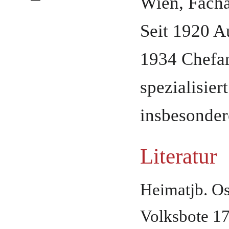
Wien
,
Facha
Seit 1920 A
1934 Chefa
spezialisier
insbesonder
Literatur
Heimatjb. Os
Volksbote 17