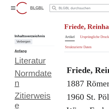
Zum
Inhalt
BLGBL
Hauptmenü
springen
Friede, Reinh
Inhaltsverzeichnis
Artikel
Ursprüngliche Druck
Verbergen
Strukturierte Daten
Anfang
Literatur
Friede, Re
Normdate
n
1887
Römer
Zitierweis
1960
St. Pö
e