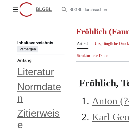
Zum
Inhalt
BLGBL
Hauptmenü
springen
Fröhlich (Fami
Inhaltsverzeichnis
Artikel
Ursprüngliche Druck
Verbergen
Strukturierte Daten
Anfang
Literatur
Fröhlich, Te
Normdate
n
Anton (
Zitierweis
Karl Geo
e