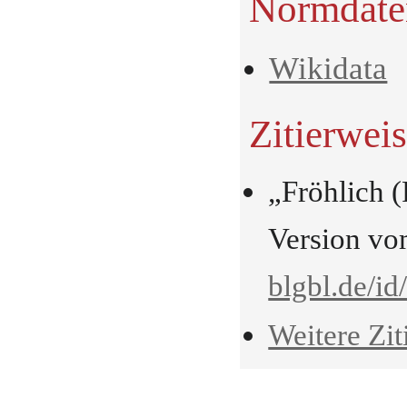
Normdate
Wikidata
Zitierwei
„Fröhlich 
Version vo
blgbl.de/id
Weitere Zit