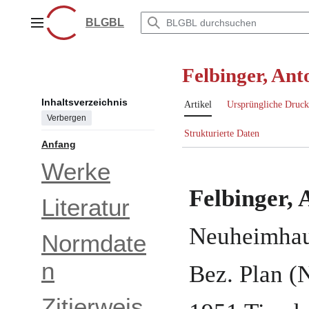
Zum
Inhalt
BLGBL
Hauptmenü
springen
Felbinger, An
Inhaltsverzeichnis
Artikel
Ursprüngliche Druck
Verbergen
Strukturierte Daten
Anfang
Werke
Felbinger, 
Literatur
Neuheimha
Normdate
n
Bez. Plan 
Zitierweis