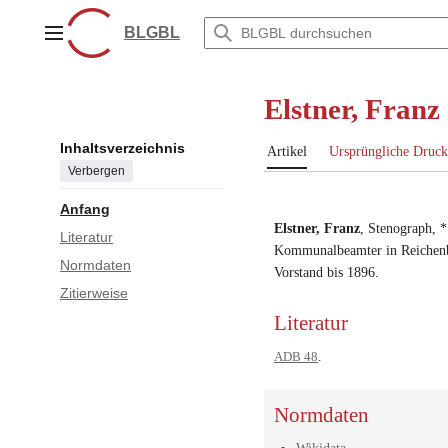
Zum
Inhalt
BLGBL
Hauptmenü
springen
Elstner, Franz
Inhaltsverzeichnis
Artikel
Ursprüngliche Druck
Verbergen
Anfang
Elstner, Franz
,
Stenograph
, 
Literatur
Kommunalbeamter in Reichen
Normdaten
Vorstand bis 1896
.
Zitierweise
Literatur
ADB 48
.
Normdaten