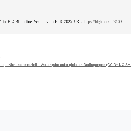
)“ in: BLGBL-online, Version vom 16. 9. 2025, URL:
https://blgbl.de/id/3169
.
.
 – Nicht kommerziell – Weitergabe unter gleichen Bedingungen (CC BY-NC-SA 