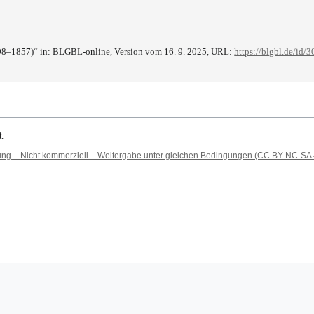
(1798–1857)“ in: BLGBL-online, Version vom 16. 9. 2025, URL:
https://blgbl.de/id/
.
 – Nicht kommerziell – Weitergabe unter gleichen Bedingungen (CC BY-NC-SA 