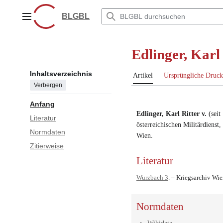
Zum
Inhalt
BLGBL
Hauptmenü
springen
Edlinger, Karl
Inhaltsverzeichnis
Artikel
Ursprüngliche Druck
Verbergen
Anfang
Edlinger, Karl Ritter v.
(
seit
Literatur
österreichischen Militärdienst
,
Normdaten
Wien
.
Zitierweise
Literatur
Wurzbach 3
. – Kriegsarchiv Wie
Normdaten