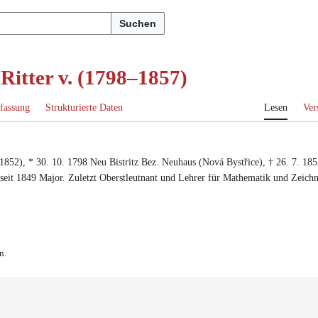
Suchen
 Ritter v. (1798–1857)
fassung
Strukturierte Daten
Lesen
Ver
 1852
), *
30. 10. 1798
Neu Bistritz Bez. Neuhaus (Nová Bystřice)
, †
26. 7. 18
seit 1849 Major
. Zuletzt
Oberstleutnant
und
Lehrer für Mathematik und Zeichn
n.