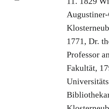
11. 1829
Wi
Augustiner-
Klosterneu
1771
,
Dr. t
Professor a
Fakultät
,
17
Universitäts
Bibliothekar
Klosterneu