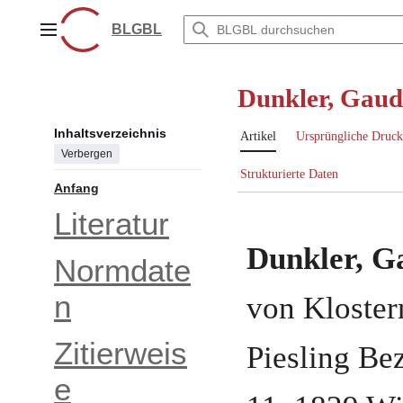
Zum
Inhalt
BLGBL
Hauptmenü
springen
Dunkler, Gaud
Inhaltsverzeichnis
Artikel
Ursprüngliche Druck
Verbergen
Strukturierte Daten
Anfang
Literatur
Dunkler, G
Normdate
n
von Kloste
Zitierweis
Piesling Bez
e