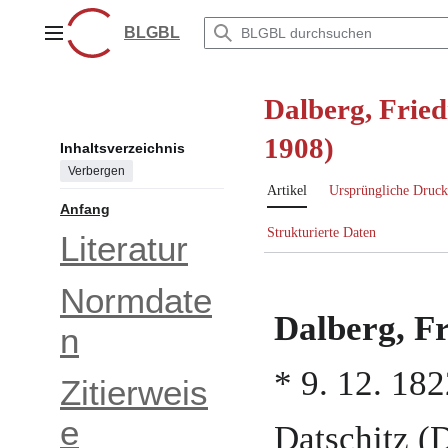
Zum
Inhalt
BLGBL
Hauptmenü
springen
Dalberg, Fried
1908)
Inhaltsverzeichnis
Verbergen
Artikel
Ursprüngliche Druck
Anfang
Strukturierte Daten
Literatur
Normdate
Dalberg, Fr
n
*
9. 12. 18
Zitierweis
e
Datschitz (