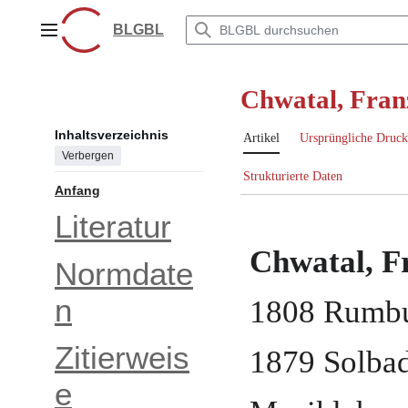
Zum
Inhalt
BLGBL
Hauptmenü
springen
Chwatal, Fran
Inhaltsverzeichnis
Artikel
Ursprüngliche Druck
Verbergen
Strukturierte Daten
Anfang
Literatur
Chwatal, F
Normdate
n
1808
Rumbu
Zitierweis
1879
Solba
e