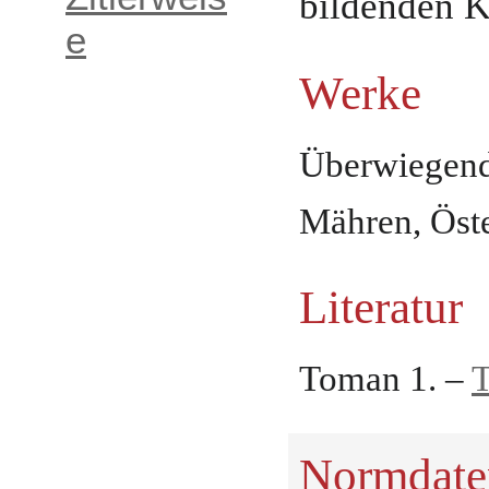
bildenden K
e
Werke
Überwiegend
Mähren, Öste
Literatur
Toman 1. –
T
Normdate