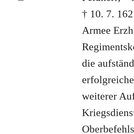
†
10. 7. 16
Armee Erzhe
Regiments
die aufstän
erfolgreich
weiterer Au
Kriegsdiens
Oberbefehls