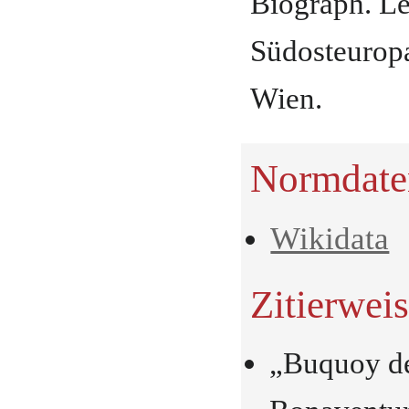
Biograph. Le
Südosteuropa
Wien.
Normdate
Wikidata
Zitierwei
„Buquoy de
Bonaventur