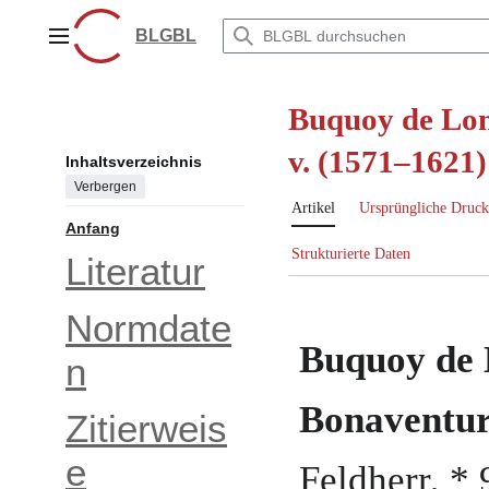
Zum
Inhalt
BLGBL
Hauptmenü
springen
Buquoy de Lon
v. (1571–1621)
Inhaltsverzeichnis
Verbergen
Artikel
Ursprüngliche Druck
Anfang
Strukturierte Daten
Literatur
Normdate
Buquoy de 
n
Bonaventur
Zitierweis
e
Feldherr
, *