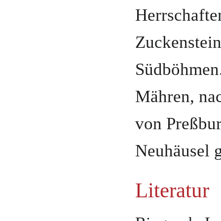
Herrschafte
Zuckenstei
Südböhmen
Mähren
, na
von Preßbur
Neuhäusel
Literatur