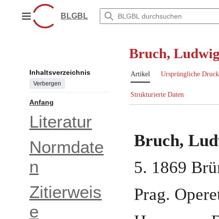
Zum
Inhalt
BLGBL
Hauptmenü
springen
Bruch, Ludwig
Inhaltsverzeichnis
Artikel
Ursprüngliche Druck
Verbergen
Strukturierte Daten
Anfang
Literatur
Bruch, Lud
Normdate
n
5. 1869
Brü
Zitierweis
Prag
.
Opere
e