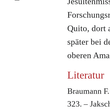
Jesuitenmis
Forschungsr
Quito
, dort
später bei 
oberen Ama
Literatur
Braumann F.
323. – Jaksch