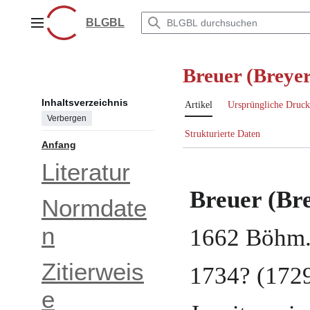
Zum
Inhalt
BLGBL
Hauptmenü
springen
Breuer (Breye
Inhaltsverzeichnis
Artikel
Ursprüngliche Druck
Verbergen
Strukturierte Daten
Anfang
Literatur
Breuer (Br
Normdate
n
1662
Böhm.
Zitierweis
1734
? (172
e