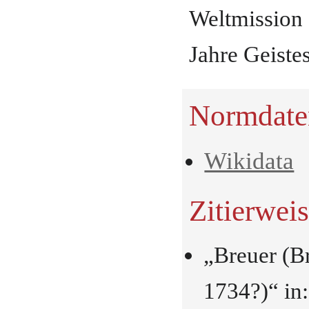
Weltmission 
Jahre Geiste
Normdate
Wikidata
Zitierwei
„Breuer (B
1734?)“ in