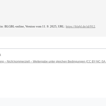
 in: BLGBL-online, Version vom 11. 9. 2025, URL:
https://blgbl.de/id/912
.
.
 – Nicht kommerziell – Weitergabe unter gleichen Bedingungen (CC BY-NC-SA 