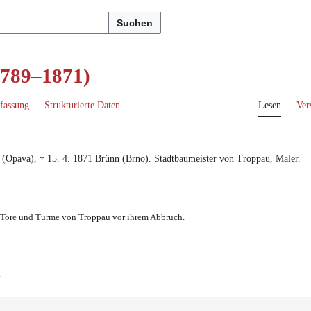
Suchen
1789–1871)
fassung
Strukturierte Daten
Lesen
Ver
 (Opava)
, †
15. 4. 1871
Brünn (Brno)
.
Stadtbaumeister von Troppau
,
Maler
.
n, Tore und Türme von Troppau vor ihrem Abbruch.
.