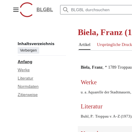
Zum
Inhalt
BLGBL
Hauptmenü
springen
Biela, Franz (
Inhaltsverzeichnis
Artikel
Ursprüngliche Druck
Verbergen
Anfang
Biela, Franz
, *
1789
Troppau
Werke
Literatur
Werke
Normdaten
u. a. Aquarelle der Stadtmauer
Zitierweise
Literatur
Buhl, P.: Troppau v. A–Z (1973)