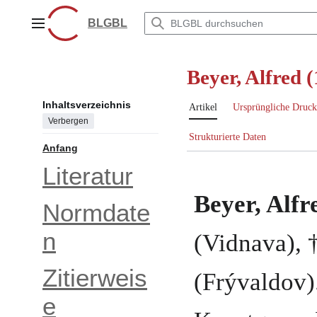
Zum
Inhalt
BLGBL
Hauptmenü
springen
Beyer, Alfred 
Inhaltsverzeichnis
Artikel
Ursprüngliche Druck
Verbergen
Strukturierte Daten
Anfang
Literatur
Beyer, Alfr
Normdate
n
(Vidnava)
, 
Zitierweis
(Frývaldov)
e