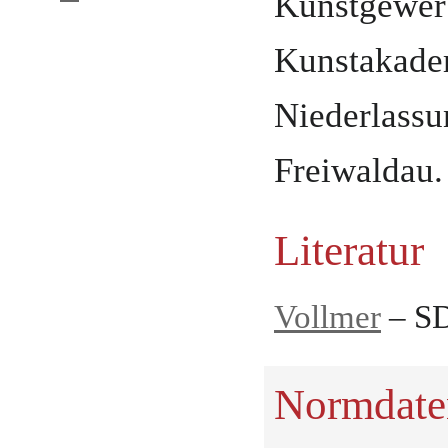
Kunstgewer
Kunstakade
Niederlassu
Freiwaldau
.
Literatur
Vollmer
– SD
Normdate