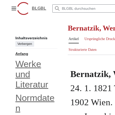
Zum
Inhalt
BLGBL
Hauptmenü
springen
Bernatzik, We
Inhaltsverzeichnis
Artikel
Ursprüngliche Druck
Verbergen
Strukturierte Daten
Anfang
Werke
und
Bernatzik,
Literatur
24. 1. 1821
Normdate
1902
Wien
.
n