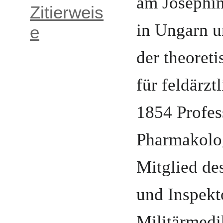
am Josephi
Zitierweis
in
Ungarn
u
e
der theoret
für feldärzt
1854 Profes
Pharmakolo
Mitglied de
und
Inspekt
Militärmedi