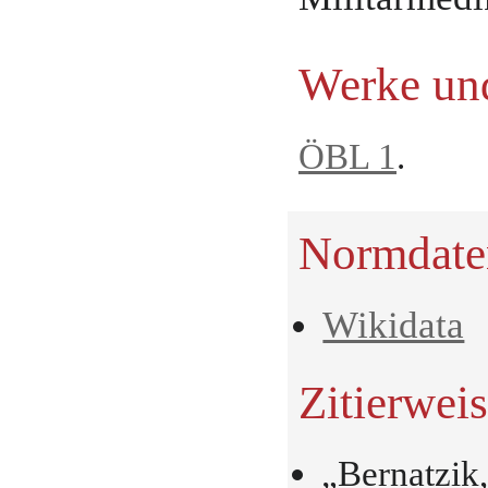
Werke und
ÖBL 1
.
Normdate
Wikidata
Zitierwei
„Bernatzik