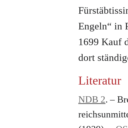
Fürstäbtissi
Engeln“ in 
1699 Kauf d
dort ständig
Literatur
NDB 2
. – Br
reichsunmitt