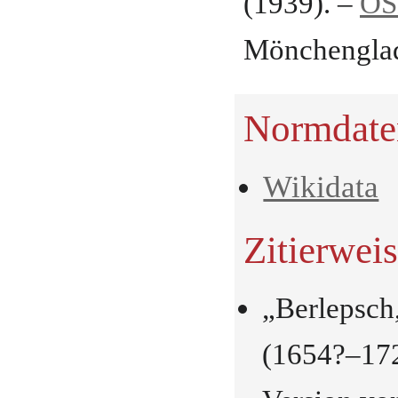
(1939). –
OS
Mönchengla
Normdate
Wikidata
Zitierwei
„Berlepsch,
(1654?–172