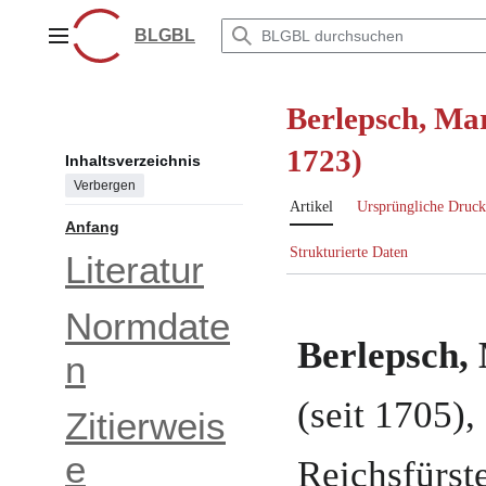
Zum
Inhalt
BLGBL
Hauptmenü
springen
Berlepsch, Mar
1723)
Inhaltsverzeichnis
Verbergen
Artikel
Ursprüngliche Druck
Anfang
Strukturierte Daten
Literatur
Normdate
Berlepsch,
n
(
seit 1705
),
Zitierweis
e
Reichsfürst