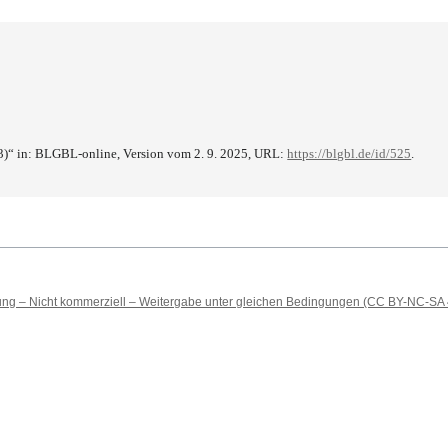
3)“ in: BLGBL-online, Version vom 2. 9. 2025, URL:
https://blgbl.de/id/525
.
 – Nicht kommerziell – Weitergabe unter gleichen Bedingungen (CC BY-NC-SA 