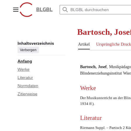
Zum
Inhalt
BLGBL
Hauptmenü
springen
Bartosch, Jose
Inhaltsverzeichnis
Artikel
Ursprüngliche Druck
Verbergen
Anfang
Bartosch, Josef
,
Musikpädago
Werke
Blindenerziehungsinstitut Wie
Literatur
Normdaten
Werke
Zitierweise
Der Musikunterricht an der Blin
1934 ff.).
Literatur
Riemann Suppl. – Partisch 2 Kür