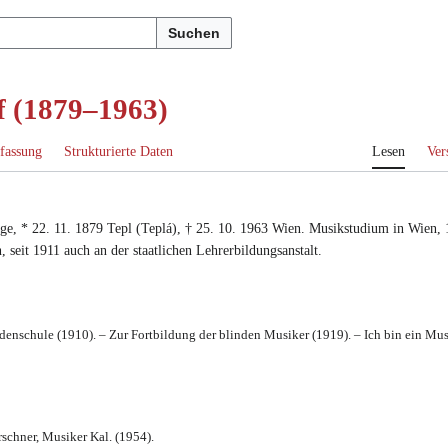
Suchen
f (1879–1963)
fassung
Strukturierte Daten
Lesen
Ver
ge
, *
22. 11. 1879
Tepl (Teplá)
, †
25. 10. 1963
Wien
. Musikstudium in Wien,
n
,
seit 1911 auch an der staatlichen Lehrerbildungsanstalt
.
denschule (1910). – Zur Fortbildung der blinden Musiker (1919). – Ich bin ein Mus
schner, Musiker Kal. (1954).