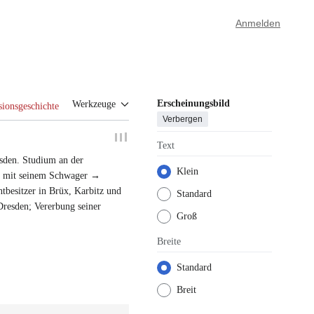
Anmelden
Erscheinungsbild
Werkzeuge
sionsgeschichte
Verbergen
Text
sden
.
Studium an der
Klein
en mit seinem Schwager →
htbesitzer in Brüx, Karbitz und
Standard
Dresden
; Vererbung seiner
Groß
Breite
Standard
Breit