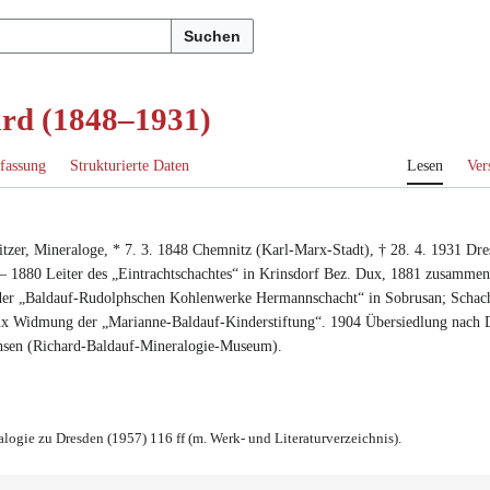
Suchen
ard (1848–1931)
fassung
Strukturierte Daten
Lesen
Ver
tzer
,
Mineraloge
, *
7. 3. 1848
Chemnitz (Karl-Marx-Stadt)
, †
28. 4. 1931
Dre
– 1880 Leiter des „Eintrachtschachtes“ in Krinsdorf Bez. Dux, 1881 zusamm
er „Baldauf-Rudolphschen Kohlenwerke Hermannschacht“ in Sobrusan
; Schac
ux Widmung der „Marianne-Baldauf-Kinderstiftung“.
1904 Übersiedlung nach 
sen (Richard-Baldauf-Mineralogie-Museum).
alogie zu Dresden (1957) 116 ff (m. Werk- und Literaturverzeichnis).