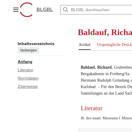
Zum
Inhalt
BLGBL
Hauptmenü
springen
Baldauf, Rich
Inhaltsverzeichnis
Artikel
Ursprüngliche Druck
Verbergen
Anfang
Baldauf, Richard
,
Grubenbesi
Literatur
Bergakademie in Freiberg/Sa.
Normdaten
Hermann Rudolph
Gründung d
Zitierweise
Karlsbad. – Für den Bezirk D
Sammlungen an das Land Sach
Literatur
Jb. des staatl. Museums f. Miner