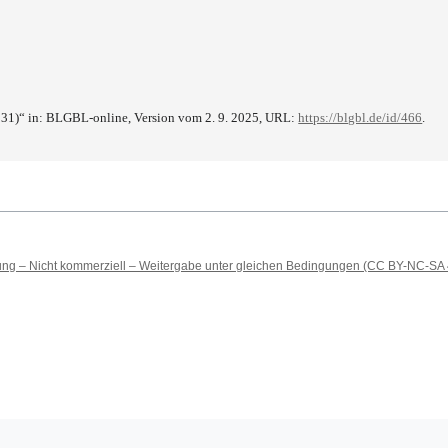
31)“ in: BLGBL-online, Version vom 2. 9. 2025, URL:
https://blgbl.de/id/466
.
 – Nicht kommerziell – Weitergabe unter gleichen Bedingungen (CC BY-NC-SA 