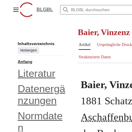
Zum
Inhalt
BLGBL
Hauptmenü
springen
Baier, Vinzenz
Inhaltsverzeichnis
Artikel
Ursprüngliche Druck
Verbergen
Strukturierte Daten
Anfang
Literatur
Baier, Vinz
Datenergä
nzungen
1881
Schatz
Normdate
Aschaffenb
n