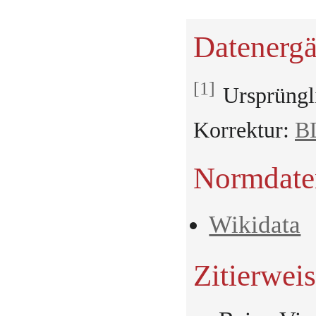
Datenerg
Ursprüngl
Korrektur:
BL
Normdate
Wikidata
Zitierwei