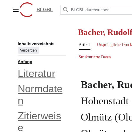
Zum
Inhalt
BLGBL
Hauptmenü
springen
Bacher, Rudol
Inhaltsverzeichnis
Artikel
Ursprüngliche Druck
Verbergen
Strukturierte Daten
Anfang
Literatur
Bacher, Ru
Normdate
n
Hohenstadt 
Zitierweis
Olmütz (Ol
e