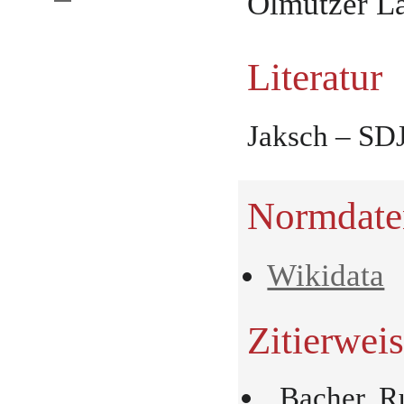
Olmützer L
Literatur
Jaksch – SDJ
Normdate
Wikidata
Zitierwei
„Bacher, R