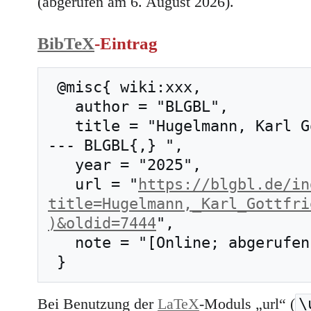
(abgerufen am 6. August 2026).
BibTeX
-Eintrag
 @misc{ wiki:xxx,

   author = "BLGBL",

   title = "Hugelmann, Karl Gottfried (1879–1959) 
--- BLGBL{,} ",

   year = "2025",

   url = "
https://blgbl.de/in
title=Hugelmann,_Karl_Gottfri
)&oldid=7444
",

   note = "[Online; abgerufen am 6. August 2026]"

\
Bei Benutzung der
LaTeX
-Moduls „url“ (