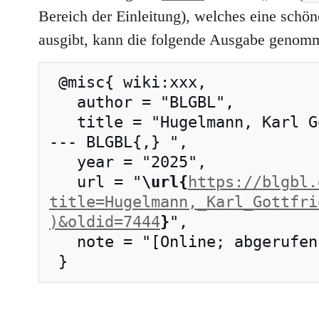
Bereich der Einleitung), welches eine schöne
ausgibt, kann die folgende Ausgabe genom
 @misc{ wiki:xxx,

   author = "BLGBL",

   title = "Hugelmann, Karl Gottfried (1879–1959) 
--- BLGBL{,} ",

   year = "2025",

   url = "
\url{
https://blgbl.
title=Hugelmann,_Karl_Gottfri
)&oldid=7444
}
",

   note = "[Online; abgerufen am 6. August 2026]"
