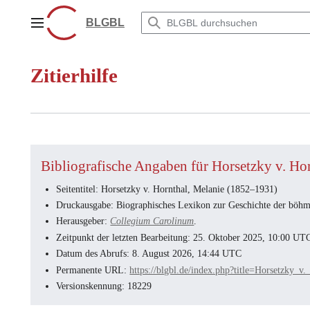
Zum
Inhalt
BLGBL
Hauptmenü
springen
Zitierhilfe
Bibliografische Angaben für Horsetzky v. Ho
Seitentitel: Horsetzky v. Hornthal, Melanie (1852–1931)
Druckausgabe: Biographisches Lexikon zur Geschichte der böhmi
Herausgeber:
Collegium Carolinum
.
Zeitpunkt der letzten Bearbeitung: 25. Oktober 2025, 10:00 UT
Datum des Abrufs: 8. August 2026, 14:44 UTC
Permanente URL:
https://blgbl.de/index.php?title=Horsetz
Versionskennung: 18229