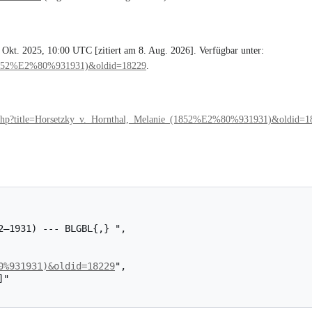
Okt. 2025, 10:00 UTC [zitiert am 8. Aug. 2026]. Verfügbar unter:
ie_(1852%E2%80%931931)&oldid=18229
.
ex.php?title=Horsetzky_v._Hornthal,_Melanie_(1852%E2%80%931931)&oldid=1
0%931931)&oldid=18229
",
