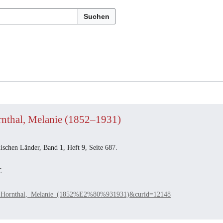
Suchen
rnthal, Melanie (1852–1931)
schen Länder, Band 1, Heft 9, Seite 687.
C
ky_v._Hornthal,_Melanie_(1852%E2%80%931931)&curid=12148