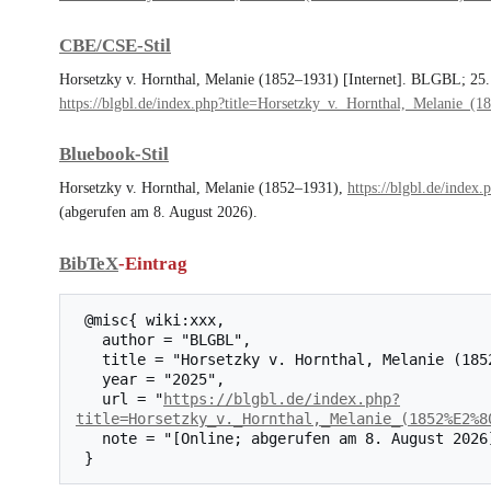
CBE/CSE-Stil
Horsetzky v. Hornthal, Melanie (1852–1931) [Internet]. BLGBL; 25. 
https://blgbl.de/index.php?title=Horsetzky_v._Hornthal,_Melan
Bluebook-Stil
Horsetzky v. Hornthal, Melanie (1852–1931),
https://blgbl.de/ind
(abgerufen am 8. August 2026).
BibTeX
-Eintrag
 @misc{ wiki:xxx,

   author = "BLGBL",

   title = "Horsetzky v. Hornthal, Melanie (1852–1931) --- BLGBL{,} ",

   year = "2025",

   url = "
https://blgbl.de/index.php?
title=Horsetzky_v._Hornthal,_Melanie_(1852%E2%8
   note = "[Online; abgerufen am 8. August 2026]"
