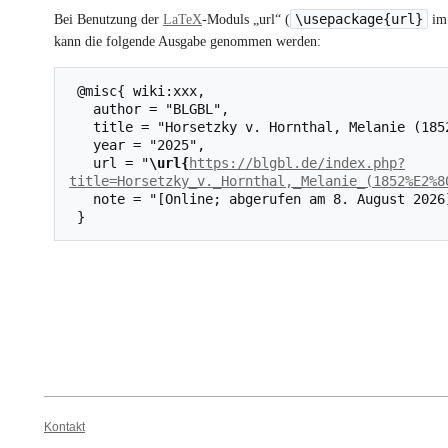
\usepackage{url}
Bei Benutzung der
LaTeX
-Moduls „url“ (
im 
kann die folgende Ausgabe genommen werden:
 @misc{ wiki:xxx,

   author = "BLGBL",

   title = "Horsetzky v. Hornthal, Melanie (1852–1931) --- BLGBL{,} ",

   year = "2025",

   url = "
\url{
https://blgbl.de/index.php?
title=Horsetzky_v._Hornthal,_Melanie_(1852%E2%8
   note = "[Online; abgerufen am 8. August 2026]"

Kontakt