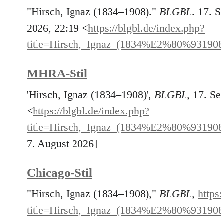
"Hirsch, Ignaz (1834–1908)."
BLGBL
. 17. 
2026, 22:19 <
https://blgbl.de/index.php?
title=Hirsch,_Ignaz_(1834%E2%80%93190
MHRA-Stil
'Hirsch, Ignaz (1834–1908)',
BLGBL,
17. Se
<
https://blgbl.de/index.php?
title=Hirsch,_Ignaz_(1834%E2%80%93190
7. August 2026]
Chicago-Stil
"Hirsch, Ignaz (1834–1908),"
BLGBL,
https
title=Hirsch,_Ignaz_(1834%E2%80%93190