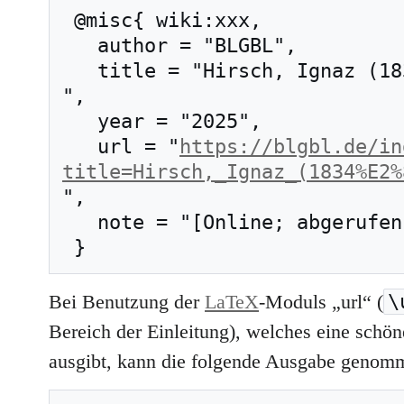
 @misc{ wiki:xxx,

   author = "BLGBL",

   title = "Hirsch, Ignaz (1834–1908) --- BLGBL{,} 
",

   year = "2025",

   url = "
https://blgbl.de/in
title=Hirsch,_Ignaz_(1834%E2%
",

   note = "[Online; abgerufen am 7. August 2026]"

\
Bei Benutzung der
LaTeX
-Moduls „url“ (
Bereich der Einleitung), welches eine schöne
ausgibt, kann die folgende Ausgabe genom