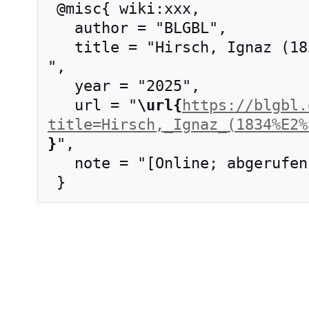
 @misc{ wiki:xxx,

   author = "BLGBL",

   title = "Hirsch, Ignaz (1834–1908) --- BLGBL{,} 
",

   year = "2025",

   url = "
\url{
https://blgbl.
title=Hirsch,_Ignaz_(1834%E2%
}
",

   note = "[Online; abgerufen am 7. August 2026]"
