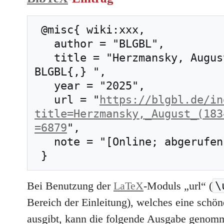
 @misc{ wiki:xxx,

   author = "BLGBL",

   title = "Herzmansky, August (1834–1896) --- 
BLGBL{,} ",

   year = "2025",

   url = "
https://blgbl.de/in
title=Herzmansky,_August_(183
=6879
",

   note = "[Online; abgerufen am 9. August 2026]"

\
Bei Benutzung der
LaTeX
-Moduls „url“ (
Bereich der Einleitung), welches eine schöne
ausgibt, kann die folgende Ausgabe genom