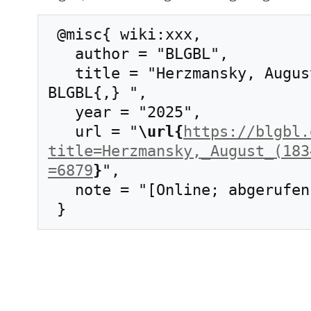
 @misc{ wiki:xxx,

   author = "BLGBL",

   title = "Herzmansky, August (1834–1896) --- 
BLGBL{,} ",

   year = "2025",

   url = "
\url{
https://blgbl.
title=Herzmansky,_August_(183
=6879
}
",

   note = "[Online; abgerufen am 9. August 2026]"
