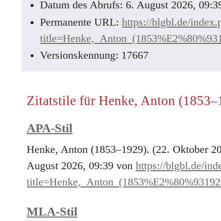
Datum des Abrufs: 6. August 2026, 09:
Permanente URL:
https://blgbl.de/index
title=Henke,_Anton_(1853%E2%80%93
Versionskennung: 17667
Zitatstile für Henke, Anton (1853
APA-Stil
Henke, Anton (1853–1929). (22. Oktober 2
August 2026, 09:39 von
https://blgbl.de/in
title=Henke,_Anton_(1853%E2%80%93192
MLA-Stil