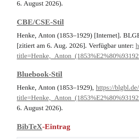
6. August 2026).
CBE/CSE-Stil
Henke, Anton (1853–1929) [Internet]. BLG
[zitiert am 6. Aug. 2026]. Verfügbar unter:
h
title=Henke,_Anton_(1853%E2%80%93192
Bluebook-Stil
Henke, Anton (1853–1929),
https://blgbl.d
title=Henke,_Anton_(1853%E2%80%93192
6. August 2026).
BibTeX
-Eintrag