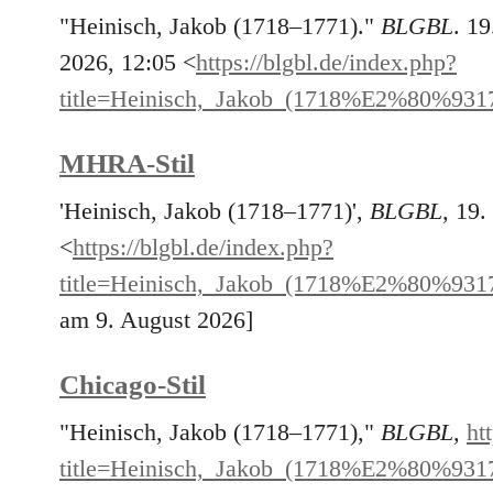
"Heinisch, Jakob (1718–1771)."
BLGBL
. 1
2026, 12:05 <
https://blgbl.de/index.php?
title=Heinisch,_Jakob_(1718%E2%80%931
MHRA-Stil
'Heinisch, Jakob (1718–1771)',
BLGBL,
19.
<
https://blgbl.de/index.php?
title=Heinisch,_Jakob_(1718%E2%80%931
am 9. August 2026]
Chicago-Stil
"Heinisch, Jakob (1718–1771),"
BLGBL,
ht
title=Heinisch,_Jakob_(1718%E2%80%931