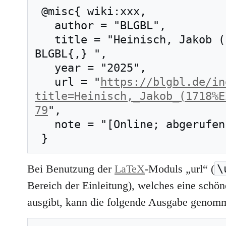
 @misc{ wiki:xxx,

   author = "BLGBL",

   title = "Heinisch, Jakob (1718–1771) --- 
BLGBL{,} ",

   year = "2025",

   url = "
https://blgbl.de/in
title=Heinisch,_Jakob_(1718%E
79
",

   note = "[Online; abgerufen am 9. August 2026]"

\
Bei Benutzung der
LaTeX
-Moduls „url“ (
Bereich der Einleitung), welches eine schöne
ausgibt, kann die folgende Ausgabe genom