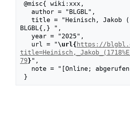
 @misc{ wiki:xxx,

   author = "BLGBL",

   title = "Heinisch, Jakob (1718–1771) --- 
BLGBL{,} ",

   year = "2025",

   url = "
\url{
https://blgbl.
title=Heinisch,_Jakob_(1718%E
79
}
",

   note = "[Online; abgerufen am 9. August 2026]"
