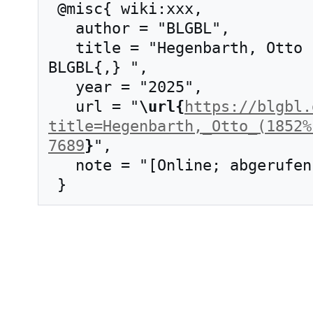
 @misc{ wiki:xxx,

   author = "BLGBL",

   title = "Hegenbarth, Otto (1852–1927) --- 
BLGBL{,} ",

   year = "2025",

   url = "
\url{
https://blgbl.
title=Hegenbarth,_Otto_(1852%
7689
}
",

   note = "[Online; abgerufen am 7. August 2026]"
