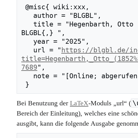
 @misc{ wiki:xxx,

   author = "BLGBL",

   title = "Hegenbarth, Otto (1852–1927) --- 
BLGBL{,} ",

   year = "2025",

   url = "
https://blgbl.de/in
title=Hegenbarth,_Otto_(1852%
7689
",

   note = "[Online; abgerufen am 7. August 2026]"

\
Bei Benutzung der
LaTeX
-Moduls „url“ (
Bereich der Einleitung), welches eine schöne
ausgibt, kann die folgende Ausgabe genom