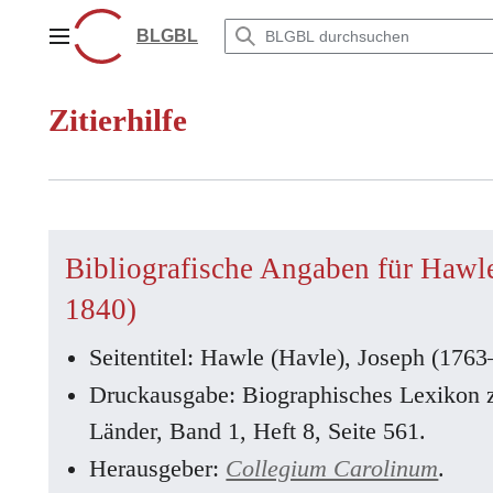
Zum
Inhalt
BLGBL
Hauptmenü
springen
Zitierhilfe
Bibliografische Angaben für Hawl
1840)
Seitentitel: Hawle (Havle), Joseph (176
Druckausgabe: Biographisches Lexikon 
Länder, Band 1, Heft 8, Seite 561.
Herausgeber:
Collegium Carolinum
.