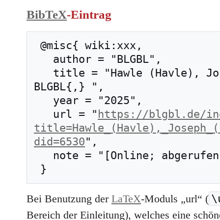
BibTeX
-Eintrag
 @misc{ wiki:xxx,

   author = "BLGBL",

   title = "Hawle (Havle), Joseph (1763–1840) --- 
BLGBL{,} ",

   year = "2025",

   url = "
https://blgbl.de/in
title=Hawle_(Havle),_Joseph_(
did=6530
",

   note = "[Online; abgerufen am 8. August 2026]"

\
Bei Benutzung der
LaTeX
-Moduls „url“ (
Bereich der Einleitung), welches eine schöne