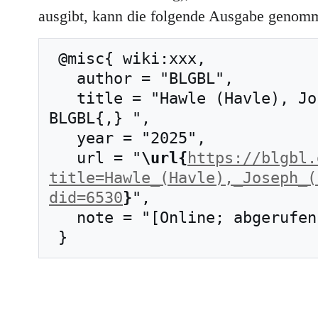
ausgibt, kann die folgende Ausgabe genom
 @misc{ wiki:xxx,

   author = "BLGBL",

   title = "Hawle (Havle), Joseph (1763–1840) --- 
BLGBL{,} ",

   year = "2025",

   url = "
\url{
https://blgbl.
title=Hawle_(Havle),_Joseph_(
did=6530
}
",

   note = "[Online; abgerufen am 8. August 2026]"
